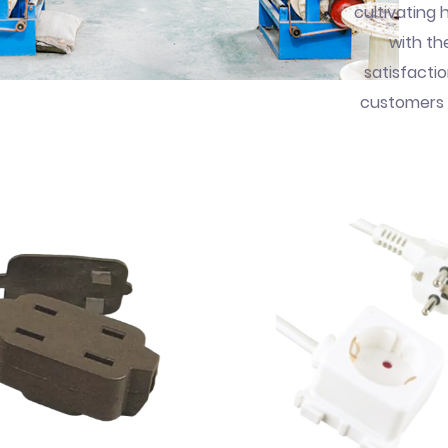
cultivating 
with t
satisfacti
customers 