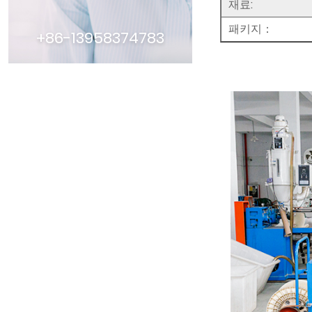
재료:
패키지：
+86-13958374783