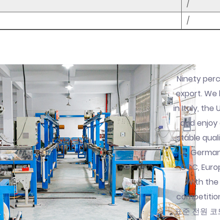
/
/
Ninety pe
export. We 
in Italy, th
and enjoy
stable qual
UL, German
CCC, Europe
With the
competitio
표준 전원 코드 q