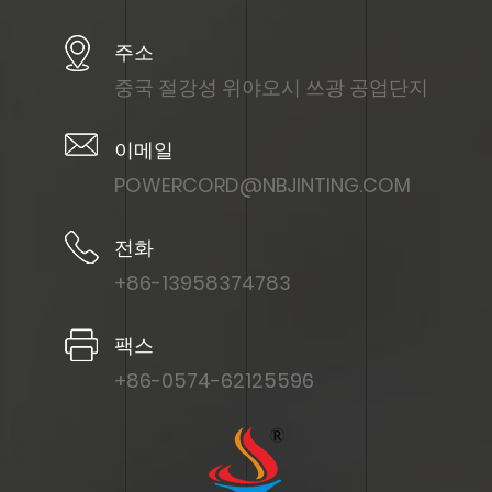
주소
중국 절강성 위야오시 쓰광 공업단지
이메일
POWERCORD@NBJINTING.COM
전화
+86-13958374783
팩스
+86-0574-62125596