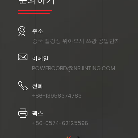
주소
중국 절강성 위야오시 쓰광 공업단지
이메일
POWERCORD@NBJINTING.COM
전화
+86-13958374783
팩스
+86-0574-62125596