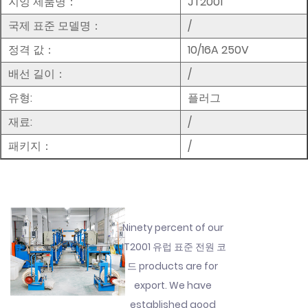
지잉 제품명：
JT2001
국제 표준 모델명：
/
정격 값：
10/16A 250V
배선 길이：
/
유형:
플러그
재료:
/
패키지：
/
Ninety percent of our
JT2001 유럽 표준 전원 코
드 products are for
export. We have
established good