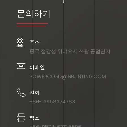
문의하기
주소
중국 절강성 위야오시 쓰광 공업단지
이메일
POWERCORD@NBJINTING.COM
전화
+86-13958374783
팩스
+86-0574-62125596